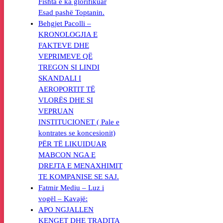
Fishta e ka glorifikuar
Esad pashë Toptanin.
Behgjet Pacolli –
KRONOLOGJIA E
FAKTEVE DHE
VEPRIMEVE QË
TREGON SI LINDI
SKANDALI I
AEROPORTIT TË
VLORËS DHE SI
VEPRUAN
INSTITUCIONET ( Pale e
kontrates se koncesionit)
PËR TË LIKUIDUAR
MABCON NGA E
DREJTA E MENAXHIMIT
TE KOMPANISE SE SAJ.
Fatmir Mediu – Luz i
vogël – Kavajë:
APO NGJALLEN
KENGET DHE TRADITA