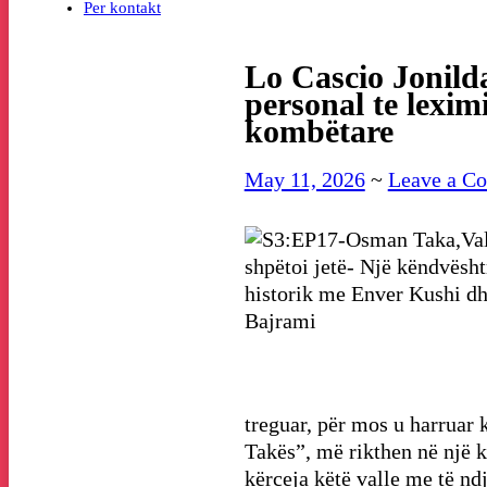
Per kontakt
Lo Cascio Jonild
personal te leximi
kombëtare
May 11, 2026
~
Leave a C
treguar, për mos u harruar 
Takës”, më rikthen në një k
kërceja këtë valle me të nd