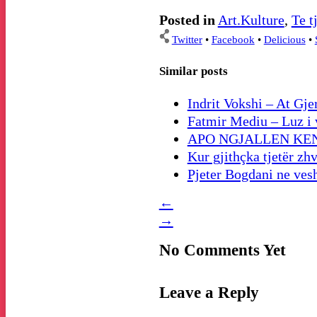
Posted in
Art.Kulture
,
Te t
Twitter
•
Facebook
•
Delicious
•
Similar posts
Indrit Vokshi – At Gjer
Fatmir Mediu – Luz i v
APO NGJALLEN KEN
Kur gjithçka tjetër zhv
Pjeter Bogdani ne ves
←
→
No Comments Yet
Leave a Reply