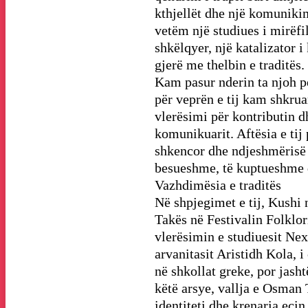
kthjellët dhe një komuniki
vetëm një studiues i mirëfi
shkëlqyer, një katalizator 
gjerë me thelbin e traditës.
Kam pasur nderin ta njoh p
për veprën e tij kam shkrua
vlerësimi për kontributin dh
komunikuarit. Aftësia e tij
shkencor dhe ndjeshmërisë n
besueshme, të kuptueshme d
Vazhdimësia e traditës
Në shpjegimet e tij, Kushi 
Takës në Festivalin Folklori
vlerësimin e studiuesit N
arvanitasit Aristidh Kola, i
në shkollat greke, por jashtë
këtë arsye, vallja e Osman 
identiteti dhe krenaria ecin