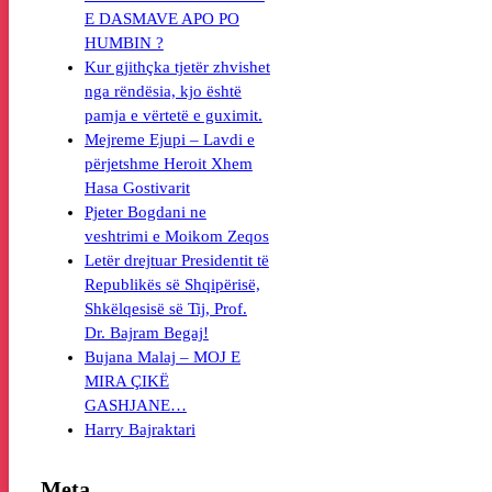
E DASMAVE APO PO
HUMBIN ?
Kur gjithçka tjetër zhvishet
nga rëndësia, kjo është
pamja e vërtetë e guximit.
Mejreme Ejupi – Lavdi e
përjetshme Heroit Xhem
Hasa Gostivarit
Pjeter Bogdani ne
veshtrimi e Moikom Zeqos
Letër drejtuar Presidentit të
Republikës së Shqipërisë,
Shkëlqesisë së Tij, Prof.
Dr. Bajram Begaj!
Bujana Malaj – MOJ E
MIRA ÇIKË
GASHJANE…
Harry Bajraktari
Meta