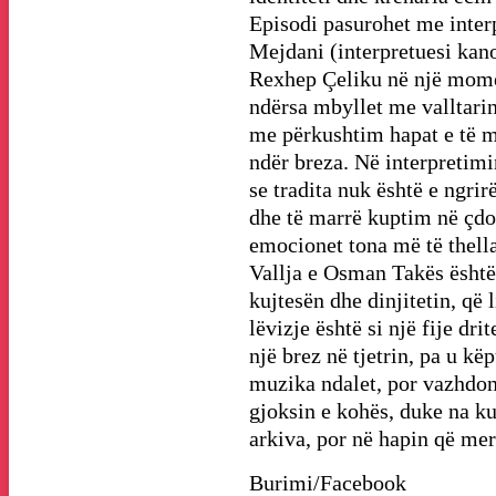
Episodi pasurohet me inter
Mejdani (interpretuesi kano
Rexhep Çeliku në një momen
ndërsa mbyllet me valltari
me përkushtim hapat e të m
ndër breza. Në interpretim
se tradita nuk është e ngrirë
dhe të marrë kuptim në çdo 
emocionet tona më të thella
Vallja e Osman Takës është 
kujtesën dhe dinjitetin, që
lëvizje është si një fije dri
një brez në tjetrin, pa u k
muzika ndalet, por vazhdon 
gjoksin e kohës, duke na ku
arkiva, por në hapin që mer
Burimi/Facebook