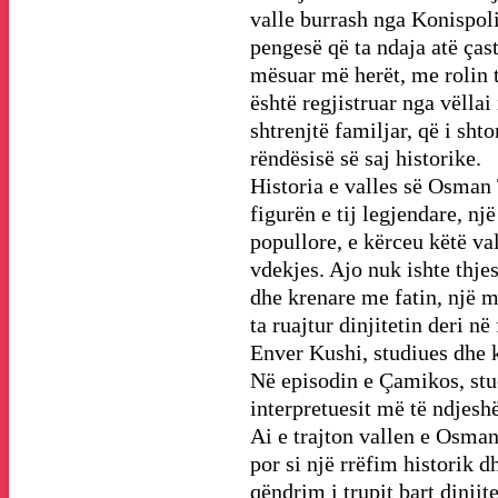
valle burrash nga Konispol
pengesë që ta ndaja atë ças
mësuar më herët, me rolin 
është regjistruar nga vëlla
shtrenjtë familjar, që i sh
rëndësisë së saj historike.
Historia e valles së Osman
figurën e tij legjendare, nj
popullore, e kërceu këtë val
vdekjes. Ajo nuk ishte thjes
dhe krenare me fatin, një 
ta ruajtur dinjitetin deri në
Enver Kushi, studiues dhe 
Në episodin e Çamikos, stu
interpretuesit më të ndjesh
Ai e trajton vallen e Osman
por si një rrëfim historik d
qëndrim i trupit bart dinjit