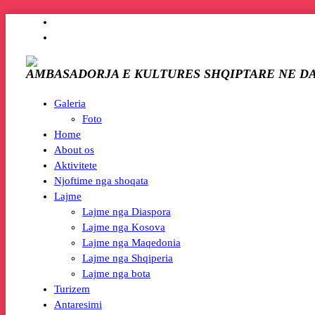
AMBASADORJA E KULTURES SHQIPTARE NE D
Galeria
Foto
Home
About os
Aktivitete
Njoftime nga shoqata
Lajme
Lajme nga Diaspora
Lajme nga Kosova
Lajme nga Maqedonia
Lajme nga Shqiperia
Lajme nga bota
Turizem
Antaresimi