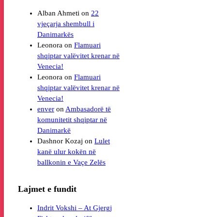
Alban Ahmeti
on
22
vjeçarja shembull i
Leonora
on
Flamuari
shqiptar valëvitet krenar në
Venecia!
Leonora
on
Flamuari
shqiptar valëvitet krenar në
Venecia!
enver
on
Ambasadorë të
komunitetit shqiptar në
Danimarkë
Dashnor Kozaj
on
Lulet
kanë ulur kokën në
Lajmet e fundit
Indrit Vokshi – At Gjergj