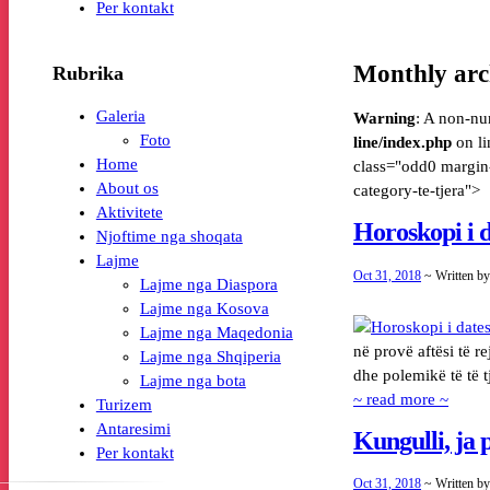
Per kontakt
Monthly arc
Rubrika
Galeria
Warning
: A non-nu
Foto
line/index.php
on l
Home
class="odd0 margin-
About os
category-te-tjera">
Aktivitete
Horoskopi i d
Njoftime nga shoqata
Lajme
Oct 31, 2018
~ Written b
Lajme nga Diaspora
Lajme nga Kosova
Lajme nga Maqedonia
në provë aftësi të re
Lajme nga Shqiperia
dhe polemikë të të 
Lajme nga bota
~ read more ~
Turizem
Antaresimi
Kungulli, ja p
Per kontakt
Oct 31, 2018
~ Written b