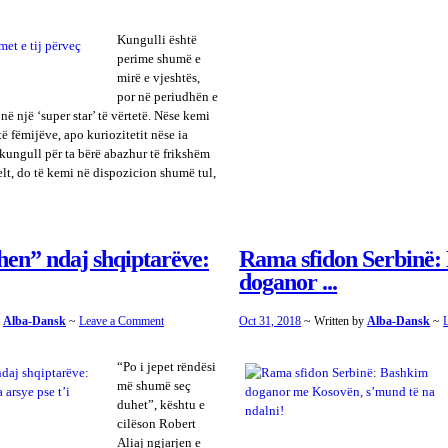
Kungulli është
perime shumë e
mirë e vjeshtës,
por në periudhën e
në një ‘super star’ të vërtetë. Nëse kemi
të fëmijëve, apo kuriozitetit nëse ia
kungull për ta bërë abazhur të frikshëm
Kelt, do të kemi në dispozicion shumë tul,
hen” ndaj shqiptarëve:
Rama sfidon Serbinë:
doganor ...
y
Alba-Dansk
~
Leave a Comment
Oct 31, 2018
~ Written by
Alba-Dansk
~
“Po i jepet rëndësi
më shumë seç
duhet”, kështu e
cilëson Robert
Aliaj ngjarjen e