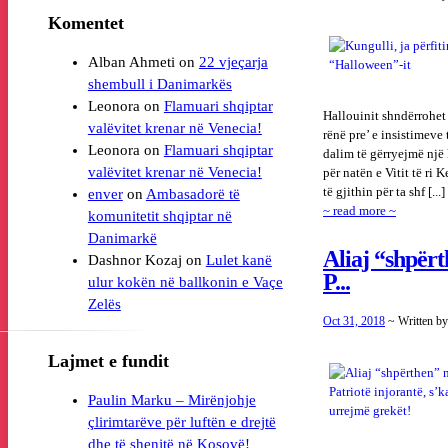
Komentet
Alban Ahmeti
on
22 vjeçarja
Leonora
on
Flamuari shqiptar
Hallouinit shndërrohet 
valëvitet krenar në Venecia!
rënë pre’ e insistimeve 
Leonora
on
Flamuari shqiptar
dalim të gërryejmë një 
valëvitet krenar në Venecia!
për natën e Vitit të ri 
të gjithin për ta shf [...]
enver
on
Ambasadorë të
~ read more ~
komunitetit shqiptar në
Danimarkë
Aliaj “shpërt
Dashnor Kozaj
on
Lulet kanë
P...
ulur kokën në ballkonin e Vaçe
Oct 31, 2018
~ Written b
Lajmet e fundit
Paulin Marku – Mirënjohje
çlirimtarëve për luftën e drejtë
dhe të shenjtë në Kosovë!