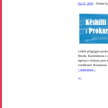
Oct 31, 2018
~ Written b
i është përgjigjur prok
Sheshi. Kandidatura e 
ngërçin e krijuar, pasi 
verifikimit. Komisioni i 
~ read more ~
←