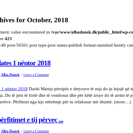
hives for
October, 2018
meric value encountered in
/var/www/albadansk.dk/public_html/wp-co
ine
423
40 post-56561 post type-post status-publish format-standard hentry ca
ates 1 nëntor 2018
y
Alba-Dansk
~
Leave a Comment
Dashi Marrja përsipër e detyrave të reja do ju lejojë që t
ja. Do të jeni të fortë dhe të vendosur dhe për këtë arsye do të arrini të 
tjerëve. Përfitoni nga kjo mbrëmje për tu relaksuar më shumë. (more…)
ërfitimet e tij përveç ...
y
Alba-Dansk
~
Leave a Comment