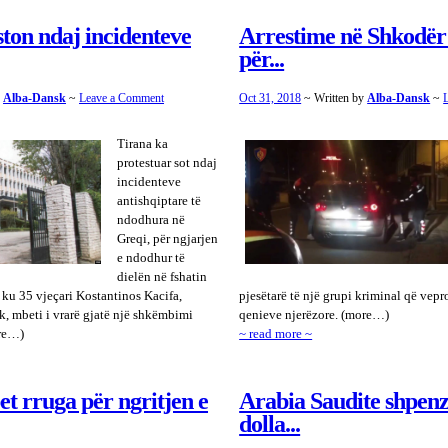
ton ndaj incidenteve
Arrestime në Shkodër
për...
y
Alba-Dansk
~
Leave a Comment
Oct 31, 2018
~ Written by
Alba-Dansk
~
Tirana ka
protestuar sot ndaj
incidenteve
antishqiptare të
ndodhura në
Greqi, për ngjarjen
e ndodhur të
dielën në fshatin
, ku 35 vjeçari Kostantinos Kacifa,
pjesëtarë të një grupi kriminal që vepr
rek, mbeti i vrarë gjatë një shkëmbimi
qenieve njerëzore. (more…)
ore…)
~ read more ~
et rruga për ngritjen e
Arabia Saudite shpen
dolla...