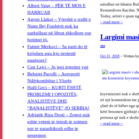
ndodhur në fshatin Bul
Albert Vataj – PËR TË MOS E
Kostandions Kacifas. Në
HARRUAR
Today, artisti e quan 
Agron Llakaj – Vjershë e rrallë e
~ read more ~
Naim Bej Frashërit nuk ka
qarkulluar në librat shkollore ose
Largimi masiv
botimet tij.
...
Fatmir Merkoçi – Sa parti do të
krijohen nga kjo protestë
Oct 31, 2018
~ Written b
paqësore?
Çun Lajçi – Ju jeni mjerimi ynë
Behgjet Pacolli – Aeroporti
Ndërkombëtar i Vlorës
Halil Geci – KURTI ËSHTË
kryeministri nuk e sheh
PROBLEMI I OPOZITËS,
në një komunikim me ga
ANALISTËVE DHE
çfarë do të bëhet nga 
“BANALISTËVE”,JO SERBIA!
këtë fenomen gjithnjë e
Adriatik Riza Dosti – Zotesi nuk
persona që nuk e shohin 
eshte vetem te jetosh te sotmen
~ read more ~
por te parashikosh edhe te
nesermen