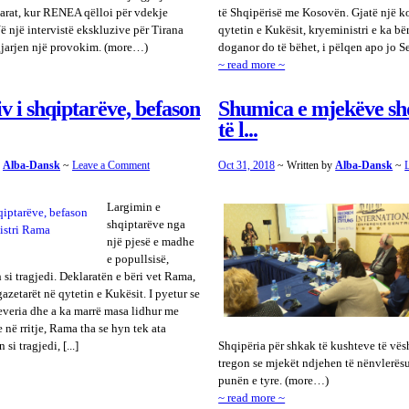
arat, kur RENEA qëlloi për vdekje
të Shqipërisë me Kosovën. Gjatë një 
 një intervistë ekskluzive për Tirana
qytetin e Kukësit, kryeministri e ka bë
ngjarjen një provokim. (more…)
doganor do të bëhet, i pëlqen apo jo S
~ read more ~
 i shqiptarëve, befason
Shumica e mjekëve sh
të l...
y
Alba-Dansk
~
Leave a Comment
Oct 31, 2018
~ Written by
Alba-Dansk
~
Largimin e
shqiptarëve nga
një pjesë e madhe
e popullsisë,
 si tragjedi. Deklaratën e bëri vet Rama,
zetarët në qytetin e Kukësit. I pyetur se
qeveria dhe a ka marrë masa lidhur me
 në rritje, Rama tha se hyn tek ata
si tragjedi, [...]
Shqipëria për shkak të kushteve të vës
tregon se mjekët ndjehen të nënvlerës
punën e tyre. (more…)
~ read more ~