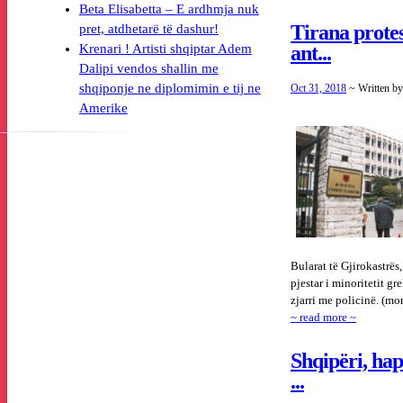
Beta Elisabetta – E ardhmja nuk
Tirana protes
pret, atdhetarë të dashur!
ant...
Krenari ! Artisti shqiptar Adem
Dalipi vendos shallin me
shqiponje ne diplomimin e tij ne
Oct 31, 2018
~ Written b
Amerike
Bularat të Gjirokastrës
pjestar i minoritetit g
zjarri me policinë. (m
~ read more ~
Shqipëri, hap
...