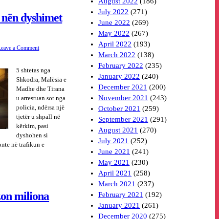
August 2022
(186)
July 2022
(271)
 nën dyshimet
June 2022
(269)
May 2022
(267)
April 2022
(193)
Leave a Comment
March 2022
(138)
February 2022
(235)
5 shtetas nga
January 2022
(240)
Shkodra, Malësia e
December 2021
(200)
Madhe dhe Tirana
November 2021
(243)
u arrestuan sot nga
policia, ndërsa një
October 2021
(259)
tjetër u shpall në
September 2021
(291)
kërkim, pasi
August 2021
(270)
dyshohen si
July 2021
(252)
onte në trafikun e
June 2021
(241)
May 2021
(230)
April 2021
(258)
March 2021
(237)
zon miliona
February 2021
(192)
January 2021
(261)
December 2020
(275)