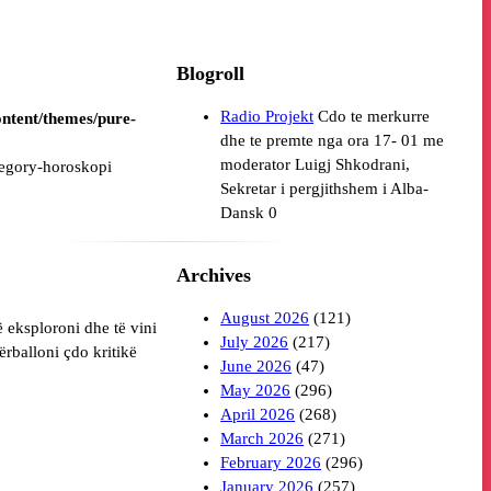
Blogroll
Radio Projekt
Cdo te merkurre
ntent/themes/pure-
dhe te premte nga ora 17- 01 me
moderator Luigj Shkodrani,
tegory-horoskopi
Sekretar i pergjithshem i Alba-
Dansk 0
Archives
August 2026
(121)
ë eksploroni dhe të vini
July 2026
(217)
përballoni çdo kritikë
June 2026
(47)
May 2026
(296)
April 2026
(268)
March 2026
(271)
February 2026
(296)
January 2026
(257)