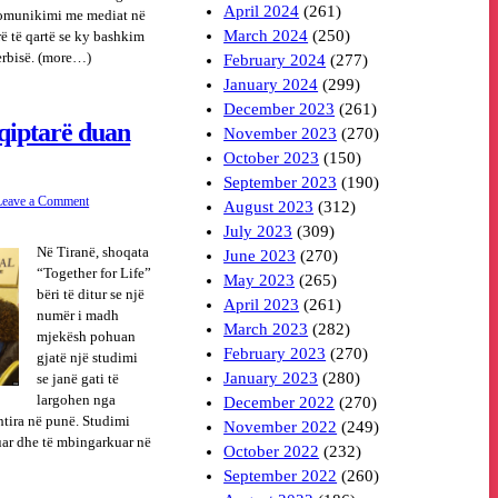
April 2024
(261)
komunikimi me mediat në
March 2024
(250)
rë të qartë se ky bashkim
erbisë. (more…)
February 2024
(277)
January 2024
(299)
December 2023
(261)
qiptarë duan
November 2023
(270)
October 2023
(150)
September 2023
(190)
Leave a Comment
August 2023
(312)
July 2023
(309)
Në Tiranë, shoqata
June 2023
(270)
“Together for Life”
May 2023
(265)
bëri të ditur se një
April 2023
(261)
numër i madh
March 2023
(282)
mjekësh pohuan
February 2023
(270)
gjatë një studimi
January 2023
(280)
se janë gati të
largohen nga
December 2022
(270)
htira në punë. Studimi
November 2022
(249)
uar dhe të mbingarkuar në
October 2022
(232)
September 2022
(260)