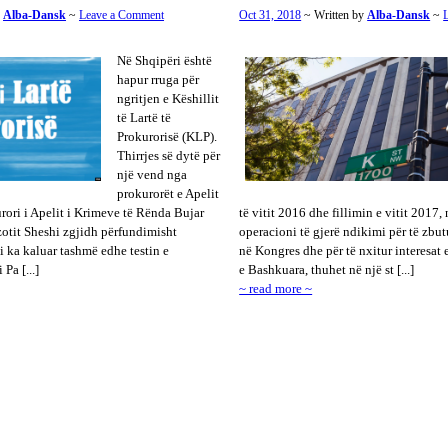
y
Alba-Dansk
~
Leave a Comment
Oct 31, 2018
~ Written by
Alba-Dansk
~
Në Shqipëri është
hapur rruga për
ngritjen e Këshillit
të Lartë të
Prokurorisë (KLP).
Thirrjes së dytë për
një vend nga
prokurorët e Apelit
urori i Apelit i Krimeve të Rënda Bujar
të vitit 2016 dhe fillimin e vitit 2017,
zotit Sheshi zgjidh përfundimisht
operacioni të gjerë ndikimi për të zbu
ai ka kaluar tashmë edhe testin e
në Kongres dhe për të nxitur interesat e
Pa [...]
e Bashkuara, thuhet në një st [...]
~ read more ~