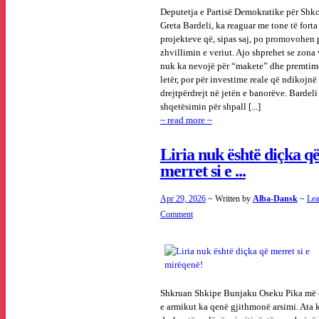
Deputetja e Partisë Demokratike për Shk
Greta Bardeli, ka reaguar me tone të forta
projekteve që, sipas saj, po promovohen 
zhvillimin e veriut. Ajo shprehet se zona 
nuk ka nevojë për “makete” dhe premtim
letër, por për investime reale që ndikojnë
drejtpërdrejt në jetën e banorëve. Bardeli
shqetësimin për shpall [...]
~ read more ~
Liria nuk është diçka q
merret si e ...
Apr 29, 2026
~ Written by
Alba-Dansk
~
Lea
Comment
Shkruan Shkipe Bunjaku Oseku Pika më 
e armikut ka qenë gjithmonë arsimi. Ata 