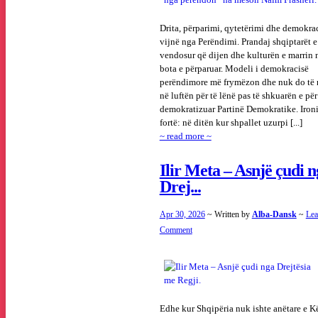
Drita, përparimi, qytetërimi dhe demokra
vijnë nga Perëndimi. Prandaj shqiptarët 
vendosur që dijen dhe kulturën e marrin 
bota e përparuar. Modeli i demokracisë
perëndimore më frymëzon dhe nuk do të
në luftën për të lënë pas të shkuarën e për
demokratizuar Partinë Demokratike. Ironi
fortë: në ditën kur shpallet uzurpi [...]
~ read more ~
Ilir Meta – Asnjë çudi 
Drej...
Apr 30, 2026
~ Written by
Alba-Dansk
~
Lea
Comment
Edhe kur Shqipëria nuk ishte anëtare e Kë