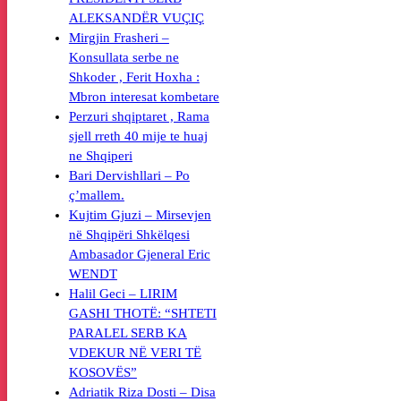
ALEKSANDËR VUÇIÇ
Mirgjin Frasheri –
Konsullata serbe ne
Shkoder , Ferit Hoxha :
Mbron interesat kombetare
Perzuri shqiptaret , Rama
sjell rreth 40 mije te huaj
ne Shqiperi
Bari Dervishllari – Po
ç’mallem.
Kujtim Gjuzi – Mirsevjen
në Shqipëri Shkëlqesi
Ambasador Gjeneral Eric
WENDT
Halil Geci – LIRIM
GASHI THOTË: “SHTETI
PARALEL SERB KA
VDEKUR NË VERI TË
KOSOVËS”
Adriatik Riza Dosti – Disa