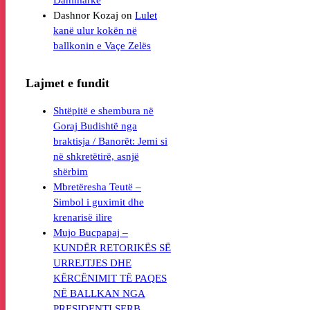
Dashnor Kozaj
on
Lulet
kanë ulur kokën në
Lajmet e fundit
Shtëpitë e shembura në
Goraj Budishtë nga
braktisja / Banorët: Jemi si
në shkretëtirë, asnjë
shërbim
Mbretëresha Teutë –
Simbol i guximit dhe
krenarisë ilire
Mujo Bucpapaj –
KUNDËR RETORIKËS SË
URREJTJES DHE
KËRCËNIMIT TË PAQES
NË BALLKAN NGA
PRESIDENTI SERB