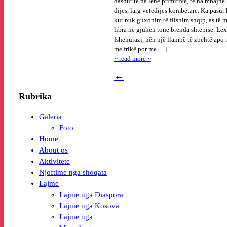
dashur të na lënë primitivë, të na mbajnë 
dijes, larg vetëdijes kombëtare. Ka pasur
kur nuk guxonim të flisnim shqip, as të
libra në gjuhën tonë brenda shtëpisë. Le
fshehurazi, nën një llambë të zbehtë apo n
me frikë por me [...]
~ read more ~
←
Rubrika
Galeria
Foto
Home
About os
Aktivitete
Njoftime nga shoqata
Lajme
Lajme nga Diaspora
Lajme nga Kosova
Lajme nga