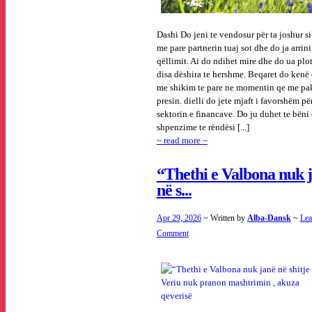
Dashi Do jeni te vendosur për ta joshur si
me pare partnerin tuaj sot dhe do ja arrini
qëllimit. Ai do ndihet mire dhe do ua plo
disa dëshira te hershme. Beqaret do kenë
me shikim te pare ne momentin qe me pa
presin. dielli do jete mjaft i favorshëm pë
sektorin e financave. Do ju duhet te bëni 
shpenzime te rëndësi [...]
~ read more ~
“Thethi e Valbona nuk 
në s...
Apr 29, 2026
~ Written by
Alba-Dansk
~
Lea
Comment