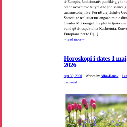
të Europës, funksionarët publikë gjykoh
pranë avokatëve të tyre dhe çdo seancë 
transmetohej live. Por në drejtësinë e Ge
Sorosit, të realizuar me angazhimin e ditu
Charles McGonigal dhe plot të tjerëve si 
vend që të respektohet Kushtetuta, Konv
Europiane për të D [...]
~ read more ~
Horoskopi i dates 1 maj
2026
Apr 30, 2026
~ Written by
Alba-Dansk
~
Lea
Comment