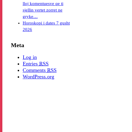
lloj komentuesve qe ti
sjellin vertet zorret ne
gryke…
Horoskopi i dates 7 gusht
2026
Meta
Log in
Entries
RSS
Comments
RSS
WordPress.org