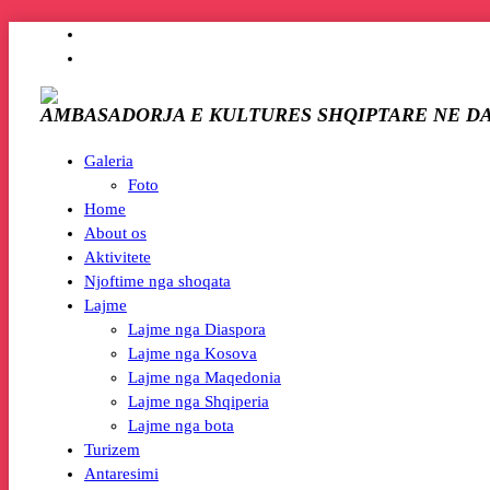
AMBASADORJA E KULTURES SHQIPTARE NE D
Galeria
Foto
Home
About os
Aktivitete
Njoftime nga shoqata
Lajme
Lajme nga Diaspora
Lajme nga Kosova
Lajme nga Maqedonia
Lajme nga Shqiperia
Lajme nga bota
Turizem
Antaresimi