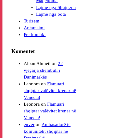
Maqedonia
Lajme nga Shqiperia
Lajme nga bota
Turizem
Antaresimi
Per kontakt
Komentet
Alban Ahmeti
on
22
vjeçarja shembull i
Leonora
on
Flamuari
shqiptar valëvitet krenar në
Venecia!
Leonora
on
Flamuari
shqiptar valëvitet krenar në
Venecia!
enver
on
Ambasadorë të
komunitetit shqiptar në
Danimarkë