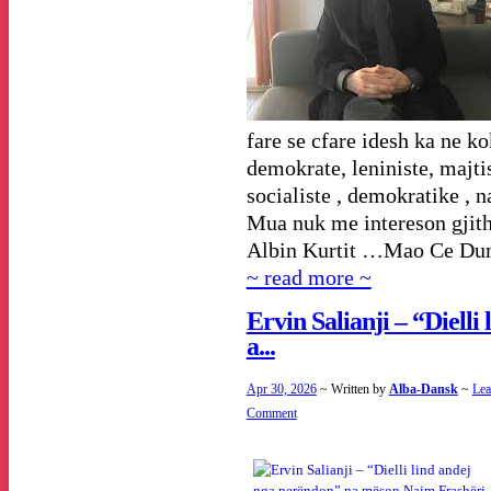
fare se cfare idesh ka ne k
demokrate, leniniste, majtis
socialiste , demokratike , n
Mua nuk me intereson gjithas
Albin Kurtit …Mao Ce Duni,
~ read more ~
Ervin Salianji – “Dielli 
a...
Apr 30, 2026
~ Written by
Alba-Dansk
~
Lea
Comment