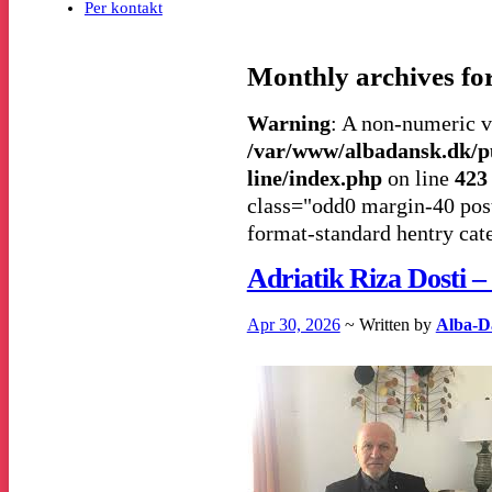
Per kontakt
Monthly archives fo
Warning
: A non-numeric v
/var/www/albadansk.dk/p
line/index.php
on line
423
class="odd0 margin-40 post
format-standard hentry cat
Adriatik Riza Dosti –
Apr 30, 2026
~ Written by
Alba-D