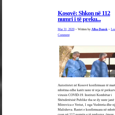
Kosovë: Shkon në 112
numri i të preku...
Mar 31, 2020
~ Written by
Alba-Dansk
~
Lea
Comment
Autoritetet në Kosovë konfirmuan të mar
mbrëma edhe katër raste të reja të prekur
virusin COVID-19. Instituti Kombëtar i
Shëndetësisë Publike tha se dy raste janë
Mitrovica e Veriut, 1 nga Vushtrria dhe n
Malisheva. Rastet e konfirmuara në mbrë
cuan në 112 numrin e të prekurve. (mor