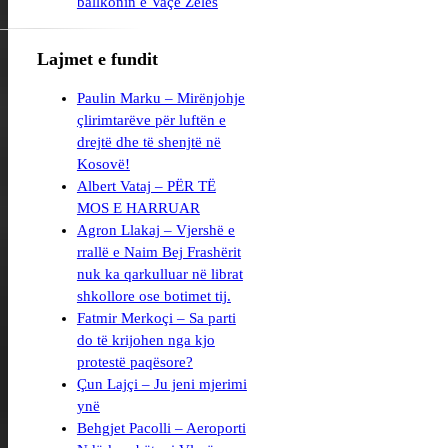
Lajmet e fundit
Paulin Marku – Mirënjohje
çlirimtarëve për luftën e
drejtë dhe të shenjtë në
Kosovë!
Albert Vataj – PËR TË
MOS E HARRUAR
Agron Llakaj – Vjershë e
rrallë e Naim Bej Frashërit
nuk ka qarkulluar në librat
shkollore ose botimet tij.
Fatmir Merkoçi – Sa parti
do të krijohen nga kjo
protestë paqësore?
Çun Lajçi – Ju jeni mjerimi
ynë
Behgjet Pacolli – Aeroporti