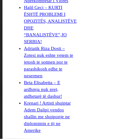
Ndërkombëtar i Vlorës
Halil Geci – KURTI
ËSHTË PROBLEMI I
OPOZITËS, ANALISTËVE
DHE
“BANALISTËVE”,JO
SERBIA!
Adriatik Riza Dosti –
Zotesi nuk eshte vetem te
jetosh te sotmen por te
parashikosh edhe te
nesermen
Beta Elisabetta – E
ardhmja nuk pret,
atdhetarë të dashur!
Krenari ! Artisti shqiptar
Adem Dalipi vendos
shallin me shqiponje ne
diplomimin e tij ne
Amerike