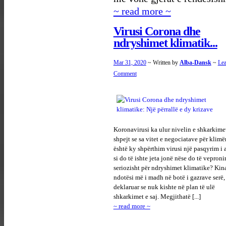
~ read more ~
Virusi Corona dhe
ndryshimet klimatik...
Mar 31, 2020
~ Written by
Alba-Dansk
~
Lea
Comment
Koronavirusi ka ulur nivelin e shkarkim
shpejt se sa vitet e negociatave për klimë
është ky shpërthim virusi një pasqyrim i a
si do të ishte jeta jonë nëse do të vepron
seriozisht për ndryshimet klimatike? Kin
ndotësi më i madh në botë i gazrave serë,
deklaruar se nuk kishte në plan të ulë
shkarkimet e saj. Megjithatë [...]
~ read more ~