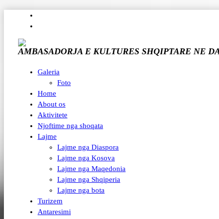
AMBASADORJA E KULTURES SHQIPTARE NE D
Galeria
Foto
Home
About os
Aktivitete
Njoftime nga shoqata
Lajme
Lajme nga Diaspora
Lajme nga Kosova
Lajme nga Maqedonia
Lajme nga Shqiperia
Lajme nga bota
Turizem
Antaresimi