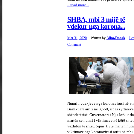
~ read more ~
SHBA, mbi 3 mijë të
vdekur nga korona...
Mar 31, 2020
~ Written by
Alba-Dansk
~
Lea
Comment
Numri i vdekjeve nga koronavirusi në Sht
Bashkuara arriti në 3,559, sipas zyrtarëve
shëndetësisë. Guvernatori i Nju Jorkut tha
martën se numri i viktimave në këtë shtet
vazhdon të rritet. Sipas, tij të martën nume
viktimave nga koronavirusi arriti në mbi