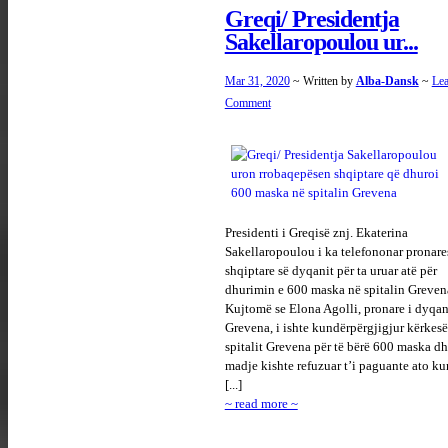
Greqi/ Presidentja
Sakellaropoulou ur...
Mar 31, 2020
~ Written by
Alba-Dansk
~
Lea
Comment
Presidenti i Greqisë znj. Ekaterina
Sakellaropoulou i ka telefononar pronare
shqiptare së dyqanit për ta uruar atë për
dhurimin e 600 maska në spitalin Greven
Kujtomë se Elona Agolli, pronare i dyqan
Grevena, i ishte kundërpërgjigjur kërkesë
spitalit Grevena për të bërë 600 maska d
madje kishte refuzuar t’i paguante ato kur
[...]
~ read more ~