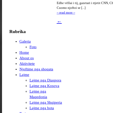
Edhe vëllai i tij, gazetari i rrjetit CNN, Ch
Cuomo njoftoi se [...]
~ read more ~
←
Rubrika
Galeria
Foto
Home
About os
Aktivitete
Njoftime nga shoqata
Lajme
Lajme nga Diaspora
Lajme nga Kosova
Lajme nga
Maqedonia
Lajme nga Shqiperia
Lajme nga bota