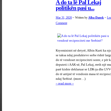
A do ta lë Pal Lekaj
politikën pasi u...
Mar 31, 2020
~ Written by
Alba-Dansk
~
Lea
Comment
Kryeministri në detyrë, Albin Kurti ka nj
se taksa ndaj produkteve serbe është larg
do të vendoset reciprociteti sonte, e për k
deputeti i AAK-së, Pal Lekaj, rreth një m
parë kishte deklaruar se LDK-ja dhe LVV
do të arrijnë të vendosin masa të reciproci
ndaj Serbisë. (more…)
~ read more ~