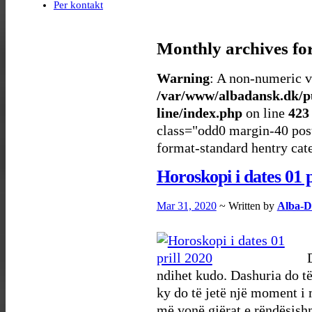
Per kontakt
Monthly archives fo
Warning
: A non-numeric v
/var/www/albadansk.dk/p
line/index.php
on line
423
class="odd0 margin-40 post
format-standard hentry cat
Horoskopi i dates 01 p
Mar 31, 2020
~ Written by
Alba-D
D
ndihet kudo. Dashuria do të
ky do të jetë një moment i 
më vonë gjërat e rëndësis