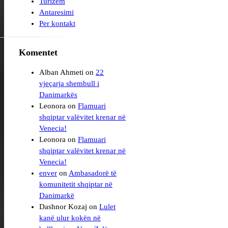
Turizem
Antaresimi
Per kontakt
Komentet
Alban Ahmeti
on
22
vjeçarja shembull i
Leonora
on
Flamuari
shqiptar valëvitet krenar në
Venecia!
Leonora
on
Flamuari
shqiptar valëvitet krenar në
Venecia!
enver
on
Ambasadorë të
komunitetit shqiptar në
Danimarkë
Dashnor Kozaj
on
Lulet
kanë ulur kokën në