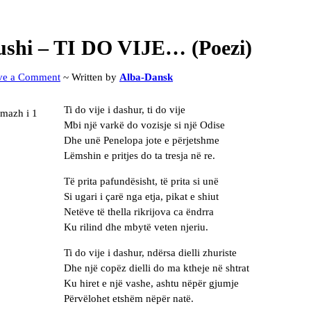
ushi – TI DO VIJE… (Poezi)
ve a Comment
~ Written by
Alba-Dansk
Ti do vije i dashur, ti do vije
Mbi një varkë do vozisje si një Odise
Dhe unë Penelopa jote e përjetshme
Lëmshin e pritjes do ta tresja në re.
Të prita pafundësisht, të prita si unë
Si ugari i çarë nga etja, pikat e shiut
Netëve të thella rikrijova ca ëndrra
Ku rilind dhe mbytë veten njeriu.
Ti do vije i dashur, ndërsa dielli zhuriste
Dhe një copëz dielli do ma ktheje në shtrat
Ku hiret e një vashe, ashtu nëpër gjumje
Përvëlohet etshëm nëpër natë.