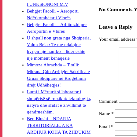
FUNKSIONON! M.V
No Comments Y
Behgjet Pacolli – Aeroporti
Ndërkombëtar i Vlorës
Behgjet Pacolli – Arbitrazhi per
Leave a Reply
Aeroportin e Vlores
U shpall non grata nga Shqiperia,
Your email address 
Valon Bela : Te me ndalojne
hyrjen nje naqrko – lider eshte
nje moment kenaqesie
Mimoza Abrazhda – Titulli:
Mbrapa Çdo Arritjeje: Sakrifica e
Gruas Shqiptare në Rrugëtimin
drejt Udhëheqjes!
Lumi i Mërturit si laborator i
shoqërisë së rrezikut: teknologjia,
Comment
natyra dhe sfidat e zhvillimit të
qëndrueshëm.
Name
*
Ben Blushi – NDARJA
TERRITORIALE. A KA
Email
*
ARDHUR KOHA TA ZHDUKIM