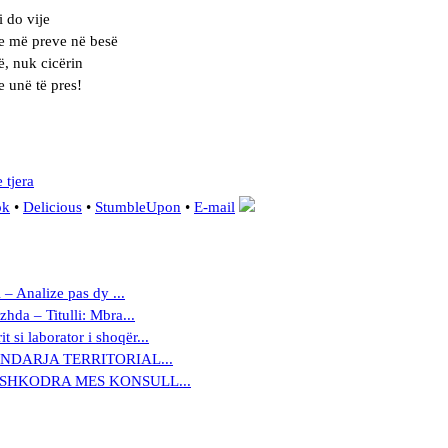
i do vije
 më preve në besë
ë, nuk cicërin
e unë të pres!
 tjera
ok
•
Delicious
•
StumbleUpon
•
E-mail
 – Analize pas dy ...
da – Titulli: Mbra...
t si laborator i shoqër...
– NDARJA TERRITORIAL...
– SHKODRA MES KONSULL...