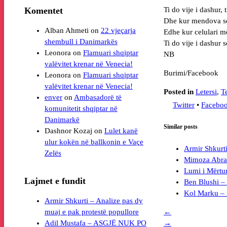
Komentet
Ti do vije i dashur, t
Dhe kur mendova se
Alban Ahmeti
on
22 vjeçarja
Edhe kur celulari m
Ti do vije i dashur s
Leonora
on
Flamuari shqiptar
NB
valëvitet krenar në Venecia!
Burimi/Facebook
Leonora
on
Flamuari shqiptar
valëvitet krenar në Venecia!
Posted in
Letersi
,
Te
enver
on
Ambasadorë të
Twitter
•
Facebo
komunitetit shqiptar në
Danimarkë
Similar posts
Dashnor Kozaj
on
Lulet kanë
ulur kokën në ballkonin e Vaçe
Armir Shkurti
Mimoza Abrazh
Lumi i Mërturi
Lajmet e fundit
Ben Blushi 
Kol Marku 
Armir Shkurti – Analize pas dy
←
muaj e pak protestë popullore
→
Adil Mustafa – ASGJË NUK PO