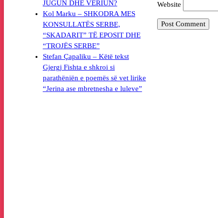
JUGUN DHE VERIUN?
Website
Kol Marku – SHKODRA MES
KONSULLATËS SERBE,
“SKADARIT” TË EPOSIT DHE
“TROJËS SERBE”
Stefan Çapaliku – Këtë tekst
Gjergj Fishta e shkroi si
parathëniën e poemës së vet lirike
“Jerina ase mbretnesha e luleve”