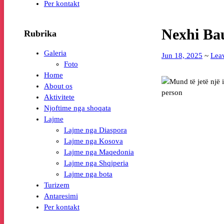
Per kontakt
Nexhi Ba
Rubrika
Galeria
Jun 18, 2025
~
Lea
Foto
Home
About os
Aktivitete
Njoftime nga shoqata
Lajme
Lajme nga Diaspora
Lajme nga Kosova
Lajme nga Maqedonia
Lajme nga Shqiperia
Lajme nga bota
Turizem
Antaresimi
Per kontakt