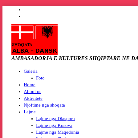
AMBASADORJA E KULTURES SHQIPTARE NE D
Galeria
Foto
Home
About os
Aktivitete
Njoftime nga shoqata
Lajme
Lajme nga Diaspora
Lajme nga Kosova
Lajme nga Maqedonia