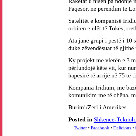
Raketat u nisën pa ndonjë 
Paqësor, në perëndim të Lo
Satelitët e kompanisë Iri
orbitën e ulët të Tokës, rre
Ata janë grupi i pestë i 10 
duke zëvendësuar të gjithë r
Ky projekt me vlerën e 3 mi
përfundojë këtë vit, kur num
hapësirë të arrijë në 75 të ti
Kompania Iridium, me bazë
komunikim me të dhëna, me
Burimi/Zeri i Amerikes
Posted in
Shkence-Teknolo
Twitter
•
Facebook
•
Delicious
•