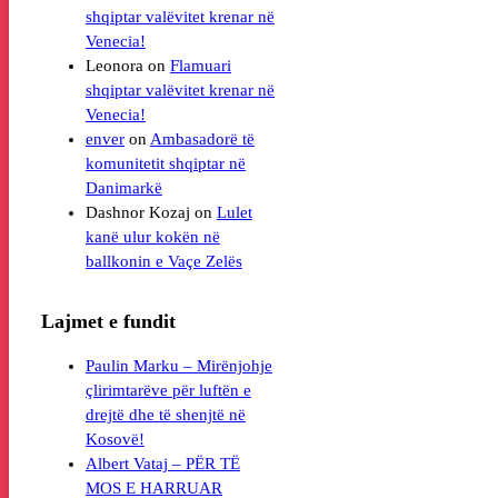
shqiptar valëvitet krenar në
Venecia!
Leonora
on
Flamuari
shqiptar valëvitet krenar në
Venecia!
enver
on
Ambasadorë të
komunitetit shqiptar në
Danimarkë
Dashnor Kozaj
on
Lulet
kanë ulur kokën në
Lajmet e fundit
Paulin Marku – Mirënjohje
çlirimtarëve për luftën e
drejtë dhe të shenjtë në
Kosovë!
Albert Vataj – PËR TË
MOS E HARRUAR