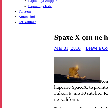
Lajme nga Shqiperia
Lajme nga bota
Turizem
Antaresimi
Per kontakt
Spaxe X çon në ha
Mar 31, 2018
~
Leave a C
Komp
hapësirë SpaceX, të premten 
Falkon 9, me 10 satelitë. 
në Kaliforni.