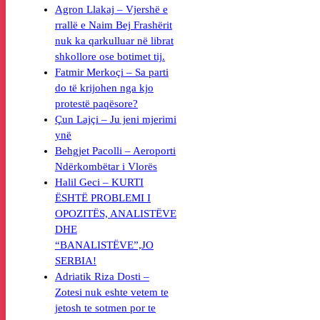
Agron Llakaj – Vjershë e
rrallë e Naim Bej Frashërit
nuk ka qarkulluar në librat
shkollore ose botimet tij.
Fatmir Merkoçi – Sa parti
do të krijohen nga kjo
protestë paqësore?
Çun Lajçi – Ju jeni mjerimi
ynë
Behgjet Pacolli – Aeroporti
Ndërkombëtar i Vlorës
Halil Geci – KURTI
ËSHTË PROBLEMI I
OPOZITËS, ANALISTËVE
DHE
“BANALISTËVE”,JO
SERBIA!
Adriatik Riza Dosti –
Zotesi nuk eshte vetem te
jetosh te sotmen por te