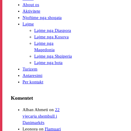
About os
Aktivitete
Njoftime nga shoqata
Lajme
Lajme nga Diaspora
Lajme nga Kosova
Lajme nga
Maqedonia
Lajme nga Shqiperia
Lajme nga bota
Turizem
Antaresimi
Per kontakt
Komentet
Alban Ahmeti
on
22
vjeçarja shembull i
Leonora
on
Flamuari