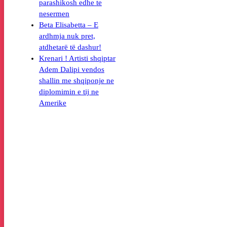
parashikosh edhe te
nesermen
Beta Elisabetta – E
ardhmja nuk pret,
atdhetarë të dashur!
Krenari ! Artisti shqiptar
Adem Dalipi vendos
shallin me shqiponje ne
diplomimin e tij ne
Amerike