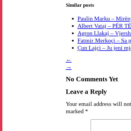
Similar posts
Paulin Marku – Mirënjo
Albert Vataj – PËR T
Agron Llakaj – Vjershë 
Fatmir Merkoçi – Sa pa
Çun Lajçi – Ju jeni m
←
→
No Comments Yet
Leave a Reply
Your email address will not
marked
*