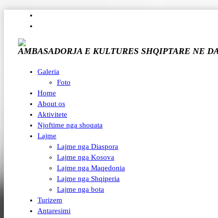
AMBASADORJA E KULTURES SHQIPTARE NE D
Galeria
Foto
Home
About os
Aktivitete
Njoftime nga shoqata
Lajme
Lajme nga Diaspora
Lajme nga Kosova
Lajme nga Maqedonia
Lajme nga Shqiperia
Lajme nga bota
Turizem
Antaresimi