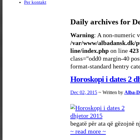
Per kontakt
Daily archives for
De
Warning
: A non-numeric v
/var/www/albadansk.dk/p
line/index.php
on line
423
class="odd0 margin-40 post
format-standard hentry cat
Horoskopi i dates 2 d
Dec 02, 2015
~ Written by
Alba-D
begatë për ata që gëzojnë 
~ read more ~