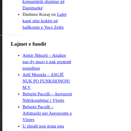
komunitetit shqiptar në
Danimarkë
Dashnor Kozaj
on
Lulet
kanë ulur kokën në
Lajmet e fundit
Armir Shkurti – Analize
pas dy muaj e pak protestë
popullore
Adil Mustafa – ASGJË
NUK PO FUNKSIONON!
M.V
Behgjet Pacolli – Aeroporti
Ndërkombëtar i Vlorës
Behgjet Pacolli –
Arbitrazhi per Aeroportin e
Vlores
U shpall non grata nga