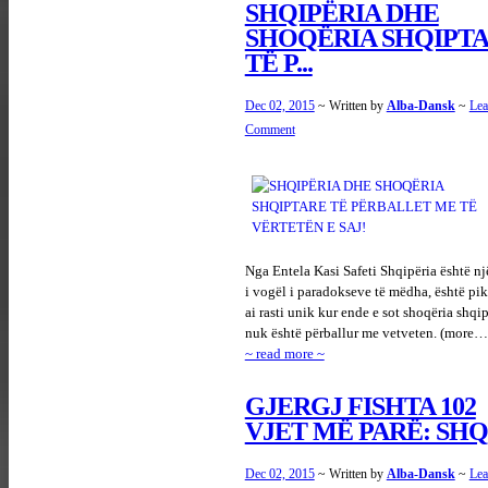
SHQIPËRIA DHE
SHOQËRIA SHQIPT
TË P...
Dec 02, 2015
~ Written by
Alba-Dansk
~
Lea
Comment
Nga Entela Kasi Safeti Shqipëria është n
i vogël i paradokseve të mëdha, është pik
ai rasti unik kur ende e sot shoqëria shqip
nuk është përballur me vetveten. (more…
~ read more ~
GJERGJ FISHTA 102
VJET MË PARË: SHQIP
Dec 02, 2015
~ Written by
Alba-Dansk
~
Lea