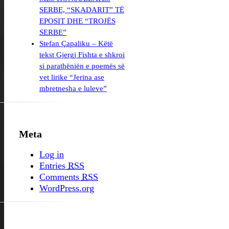
SERBE, “SKADARIT” TË
EPOSIT DHE “TROJËS
SERBE”
Stefan Çapaliku – Këtë
tekst Gjergj Fishta e shkroi
si parathëniën e poemës së
vet lirike “Jerina ase
mbretnesha e luleve”
Meta
Log in
Entries
RSS
Comments
RSS
WordPress.org