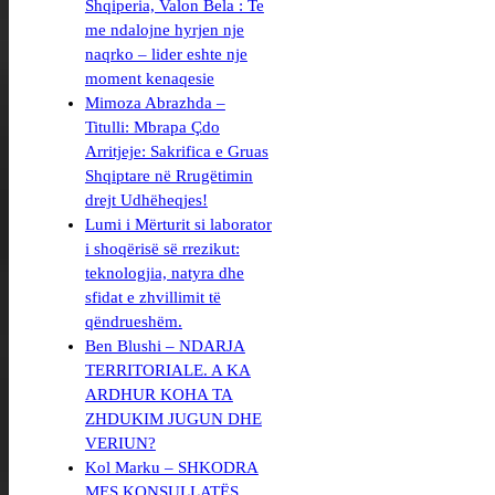
Shqiperia, Valon Bela : Te
me ndalojne hyrjen nje
naqrko – lider eshte nje
moment kenaqesie
Mimoza Abrazhda –
Titulli: Mbrapa Çdo
Arritjeje: Sakrifica e Gruas
Shqiptare në Rrugëtimin
drejt Udhëheqjes!
Lumi i Mërturit si laborator
i shoqërisë së rrezikut:
teknologjia, natyra dhe
sfidat e zhvillimit të
qëndrueshëm.
Ben Blushi – NDARJA
TERRITORIALE. A KA
ARDHUR KOHA TA
ZHDUKIM JUGUN DHE
VERIUN?
Kol Marku – SHKODRA
MES KONSULLATËS