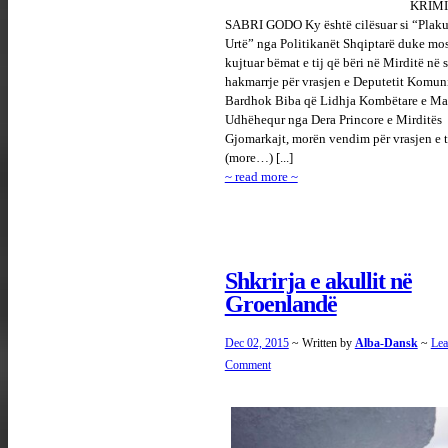
KRIMI
SABRI GODO Ky është cilësuar si “Plaku
Urtë” nga Politikanët Shqiptarë duke mos
kujtuar bëmat e tij që bëri në Mirditë në 
hakmarrje për vrasjen e Deputetit Komun
Bardhok Biba që Lidhja Kombëtare e Ma
Udhëhequr nga Dera Princore e Mirditës
Gjomarkajt, morën vendim për vrasjen e ti
(more…) [...]
~ read more ~
Shkrirja e akullit në
Groenlandë
Dec 02, 2015
~ Written by
Alba-Dansk
~
Lea
Comment