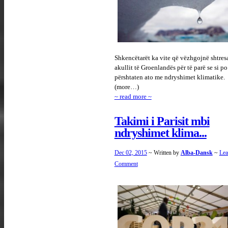
Shkencëtarët ka vite që vëzhgojnë shtresa
akullit të Groenlandës për të parë se si po
përshtaten ato me ndryshimet klimatike.
(more…)
~ read more ~
Takimi i Parisit mbi
ndryshimet klima...
Dec 02, 2015
~ Written by
Alba-Dansk
~
Lea
Comment