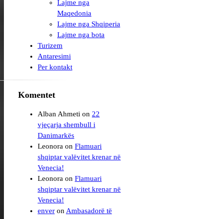
Lajme nga
Maqedonia
Lajme nga Shqiperia
Lajme nga bota
Turizem
Antaresimi
Per kontakt
Komentet
Alban Ahmeti
on
22
vjeçarja shembull i
Leonora
on
Flamuari
shqiptar valëvitet krenar në
Venecia!
Leonora
on
Flamuari
shqiptar valëvitet krenar në
Venecia!
enver
on
Ambasadorë të