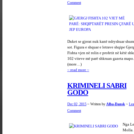
Comment
Duket se gjerat nuk kanë ndryshuar shu
sot. Figura e shquar e letrave shqipe Gjer
Fishta vjen në rolin e profetit në këtë shk
102 viteve më parë shkruan gazeta mapo.
(more…)
~ read more ~
KRIMINELI SABRI
GODO
Dec 02, 2015
~ Written by
Alba-Dansk
~
Lea
Comment
Nga L
Molla.