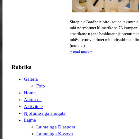
Shtëpia e Bardhë njoftoi sot në takimin e 
mbi ndryshimet klimatike se 73 kompani
amerikane u janë bashkuar një premtimi p
mbështetur veprimet mbi ndryshimet klim
(more…)
~ read more ~
Rubrika
Galeria
Foto
Home
About os
Aktivitete
Njoftime nga shoqata
Lajme
Lajme nga Diaspora
Lajme nga Kosova