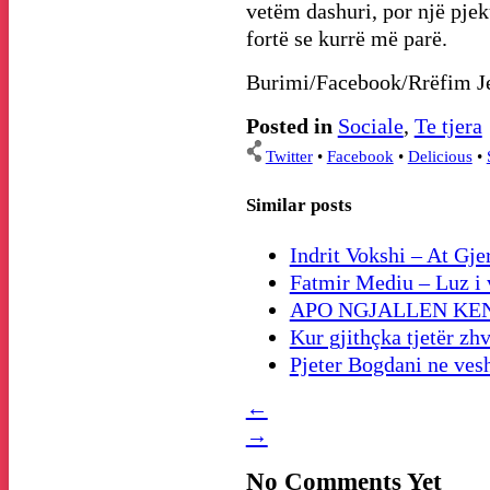
vetëm dashuri, por një pjek
fortë se kurrë më parë.
Burimi/Facebook/Rrëfim J
Posted in
Sociale
,
Te tjera
Twitter
•
Facebook
•
Delicious
•
Similar posts
Indrit Vokshi – At Gjer
Fatmir Mediu – Luz i v
APO NGJALLEN KEN
Kur gjithçka tjetër zhv
Pjeter Bogdani ne ves
←
→
No Comments Yet