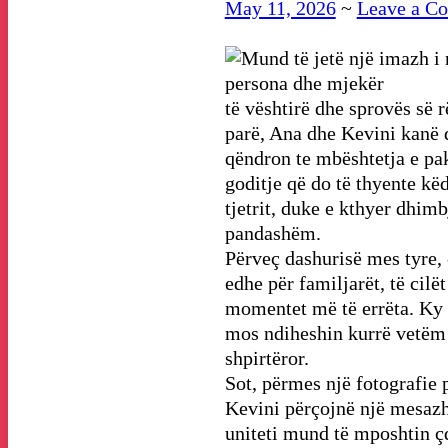
May 11, 2026
~
Leave a C
të vështirë dhe sprovës së 
parë, Ana dhe Kevini kanë d
qëndron te mbështetja e pa
goditje që do të thyente kë
tjetrit, duke e kthyer dhimb
pandashëm.
Përveç dashurisë mes tyre, 
edhe për familjarët, të cilët
momentet më të errëta. Ky r
mos ndiheshin kurrë vetëm n
shpirtëror.
Sot, përmes një fotografie 
Kevini përçojnë një mesazh
uniteti mund të mposhtin çd