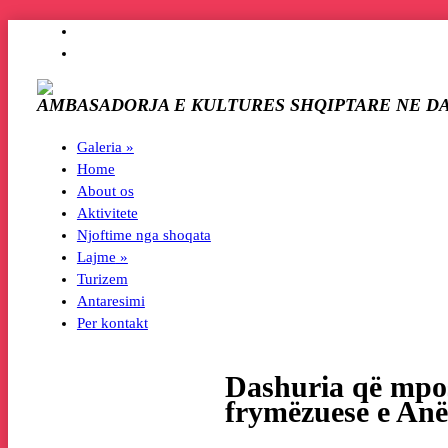
AMBASADORJA E KULTURES SHQIPTARE NE D
Galeria
»
Home
About os
Aktivitete
Njoftime nga shoqata
Lajme
»
Turizem
Antaresimi
Per kontakt
Dashuria që mpos
frymëzuese e Anë