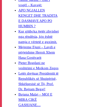
vogël – Kavajë:
APO NGJALLEN
KENGET DHE TRADITA
E DASMAVE APO PO
HUMBIN ?
Kur gjithçka tjetër zhvishet
nga rëndësia, kjo është
pamja e vërtetë e guximit.
Mejreme Ejupi – Lavdi e
përjetshme Heroit Xhem
Hasa Gostivarit
Pjeter Bogdani ne
veshtrimi e Moikom Zeqos
Letër drejtuar Presidentit të
Republikës së Shqipërisë,
Shkëlqesisë së Tij, Prof.
Dr. Bajram Begaj!
Bujana Malaj – MOJ E
MIRA ÇIKË
GASHJANE…