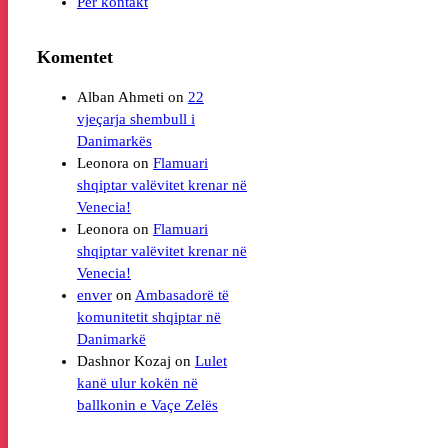
Per kontakt
Komentet
Alban Ahmeti
on
22
vjeçarja shembull i
Leonora
on
Flamuari
shqiptar valëvitet krenar në
Venecia!
Leonora
on
Flamuari
shqiptar valëvitet krenar në
Venecia!
enver
on
Ambasadorë të
komunitetit shqiptar në
Danimarkë
Dashnor Kozaj
on
Lulet
kanë ulur kokën në