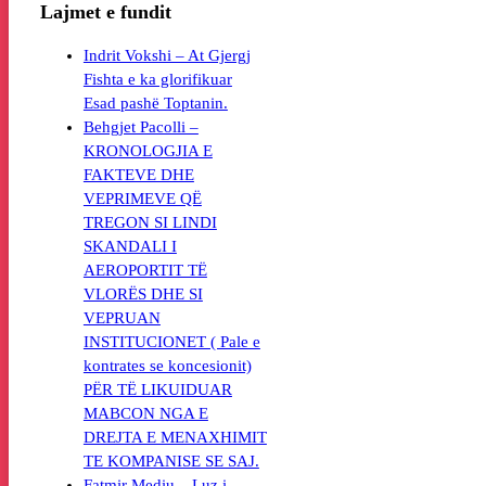
Lajmet e fundit
Indrit Vokshi – At Gjergj
Fishta e ka glorifikuar
Esad pashë Toptanin.
Behgjet Pacolli –
KRONOLOGJIA E
FAKTEVE DHE
VEPRIMEVE QË
TREGON SI LINDI
SKANDALI I
AEROPORTIT TË
VLORËS DHE SI
VEPRUAN
INSTITUCIONET ( Pale e
kontrates se koncesionit)
PËR TË LIKUIDUAR
MABCON NGA E
DREJTA E MENAXHIMIT
TE KOMPANISE SE SAJ.
Fatmir Mediu – Luz i